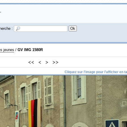
.
herche :
es jeunes
/
GV IMG 1580R
<<
<
>
>>
Cliquez sur l'image pour l'afficher en tai