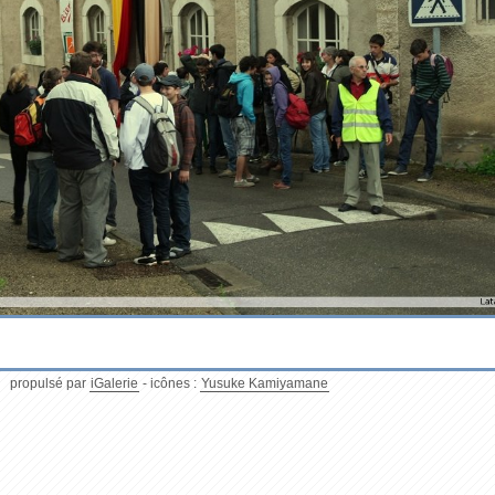
propulsé par
iGalerie
- icônes :
Yusuke Kamiyamane