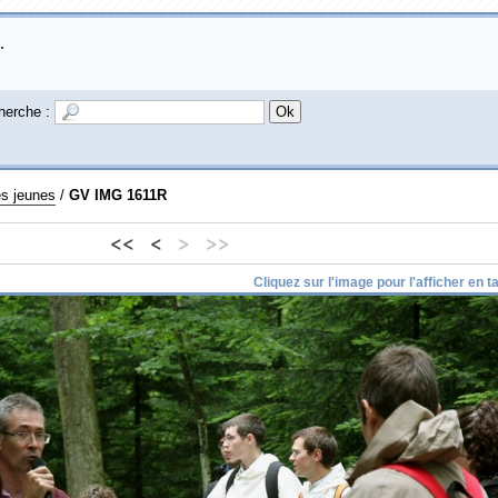
.
herche :
es jeunes
/
GV IMG 1611R
<<
<
>
>>
Cliquez sur l'image pour l'afficher en tai