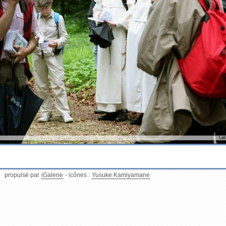
propulsé par
iGalerie
- icônes :
Yusuke Kamiyamane