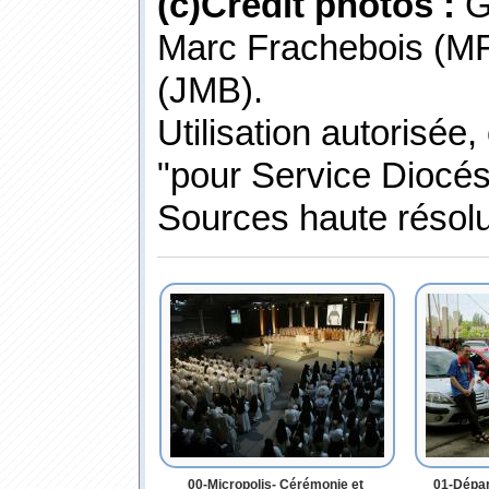
(c)Crédit photos :
G
Marc Frachebois (MF
(JMB).
Utilisation autorisée,
"pour Service Diocé
Sources haute résol
00-Micropolis- Cérémonie et
01-Dépar