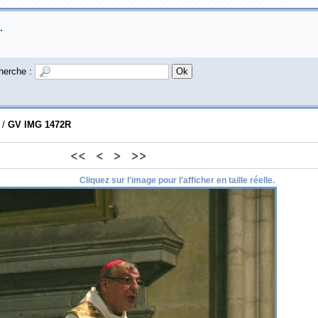
.
herche :
/
GV IMG 1472R
<<
<
>
>>
Cliquez sur l'image pour l'afficher en taille réelle.