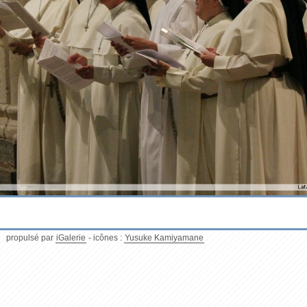
propulsé par
iGalerie
- icônes :
Yusuke Kamiyamane