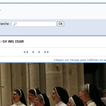
.
herche :
/
GV IMG 1516R
<<
<
>
>>
Cliquez sur l'image pour l'afficher en tai